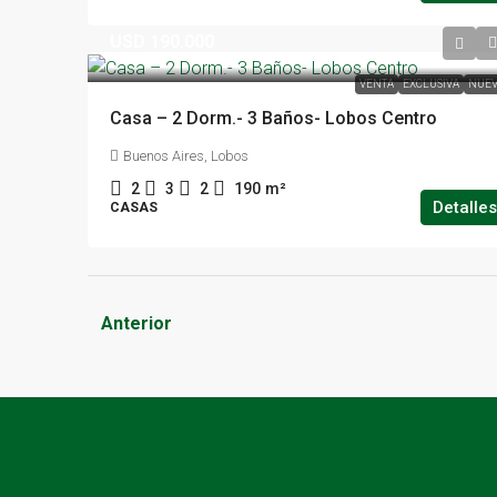
USD 190.000
VENTA
EXCLUSIVA
NUEV
Casa – 2 Dorm.- 3 Baños- Lobos Centro
Buenos Aires, Lobos
2
3
2
190
m²
Detalles
CASAS
Anterior