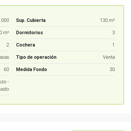
.000
Sup. Cubierta
130 m²
0 m²
Dormitorios
3
2
Cochera
1
asas
Tipo de operación
Venta
60
Medida Fondo
30
ozo -
sado