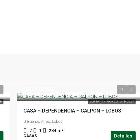
USD 170.000
ER
VENTA
APTA CRÉDITO
NUEVA
CASA – DEPENDENCIA – GALPON – LOBOS
Buenos Aires, Lobos
2
1
284
m²
Detalles
CASAS