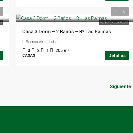
USD 190.000
A
VENTA
REBAJADAS
Casa 3 Dorm – 2 Baños – Bº Las Palmas
Buenos Aires, Lobos
3
2
1
205
m²
Detalles
CASAS
Siguiente