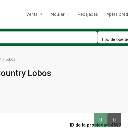
Venta
Alquiler
Rebajadas
Aptas créd
try Lobos
Country Lobos
ID de la propiedad:
4659