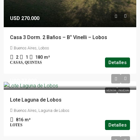
USD 270.000
Casa 3 Dorm. 2 Baños – B° Vinelli – Lobos
Buenos Aires, Lobos
2
1
180
m²
Detalles
CASAS, QUINTAS
USD 27.000
VENTA
NUEVA
Lote Laguna de Lobos
Buenos Aires, Laguna de Lobos
816
m²
Detalles
LOTES