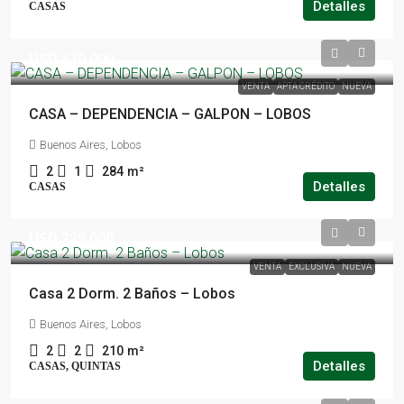
Detalles
CASAS
USD 170.000
VENTA
APTA CRÉDITO
NUEVA
CASA – DEPENDENCIA – GALPON – LOBOS
Buenos Aires, Lobos
2
1
284
m²
Detalles
CASAS
USD 225.000
VENTA
EXCLUSIVA
NUEVA
Casa 2 Dorm. 2 Baños – Lobos
Buenos Aires, Lobos
2
2
210
m²
Detalles
CASAS, QUINTAS