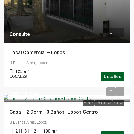
Consulte
Local Comercial – Lobos
Buenos Aires, Lobos
125
m²
Detalles
LOCALES
USD 190.000
VENTA
EXCLUSIVA
NUEVA
Casa – 2 Dorm.- 3 Baños- Lobos Centro
Buenos Aires, Lobos
2
3
2
190
m²