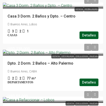
USD 108.000
VENTA
REBAJADAS
Casa 3 Dorm. 2 Baños y Dpto. – Centro
Buenos Aires, Lobos
3
2
1
Detalles
CASAS
USD 235.000
VENTA
DESTACADA
EXCLUSIVA
NUEVA
Dpto. 2 Dorm. 2 Baños – Alto Palermo
Buenos Aires, CABA
2
2
77
m²
Detalles
DEPARTAMENTOS
USD 55.000
VENTA
EXCLUSIVA
NUEVA