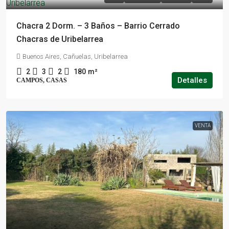
Chacra 2 Dorm. – 3 Baños – Barrio Cerrado
Chacras de Uribelarrea
Buenos Aires, Cañuelas, Uribelarrea
2
3
2
180
m²
Detalles
CAMPOS, CASAS
VENTA