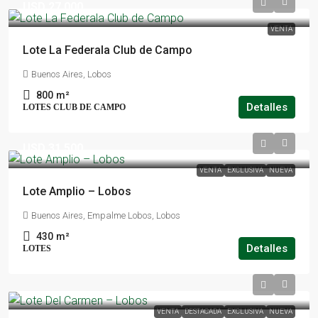
USD 27.000
VENTA
Lote La Federala Club de Campo
Buenos Aires, Lobos
800
m²
Detalles
LOTES CLUB DE CAMPO
USD 31.500
VENTA
EXCLUSIVA
NUEVA
Lote Amplio – Lobos
Buenos Aires, Empalme Lobos, Lobos
430
m²
Detalles
LOTES
VENTA
DESTACADA
EXCLUSIVA
NUEVA