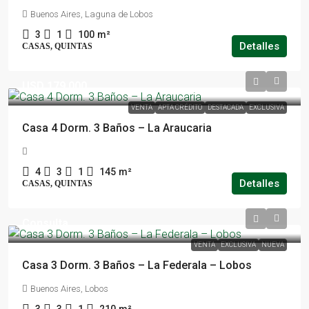
Buenos Aires, Laguna de Lobos
3
1
100
m²
Detalles
CASAS, QUINTAS
USD 179.000
VENTA
APTA CRÉDITO
DESTACADA
EXCLUSIVA
Casa 4 Dorm. 3 Baños – La Araucaria
4
3
1
145
m²
Detalles
CASAS, QUINTAS
Consulta
VENTA
EXCLUSIVA
NUEVA
Casa 3 Dorm. 3 Baños – La Federala – Lobos
Buenos Aires, Lobos