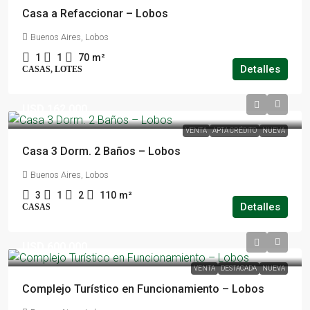
Casa a Refaccionar – Lobos
Buenos Aires, Lobos
1
1
70
m²
Detalles
CASAS, LOTES
USD 162.000
VENTA
APTA CRÉDITO
NUEVA
Casa 3 Dorm. 2 Baños – Lobos
Buenos Aires, Lobos
3
1
2
110
m²
Detalles
CASAS
USD 600.000
VENTA
DESTACADA
NUEVA
Complejo Turístico en Funcionamiento – Lobos