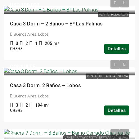
USD 190.000
VENTA
REBAJADAS
Casa 3 Dorm – 2 Baños – Bº Las Palmas
Buenos Aires, Lobos
3
2
1
205
m²
Detalles
CASAS
CONSULTE
VENTA
DESTACADA
NUEVA
Casa 3 Dorm. 2 Baños – Lobos
Buenos Aires, Lobos
3
2
194
m²
Detalles
CASAS
USD 339.500
VENTA
APTA CRÉDITO
DESTACADA
NUEVA