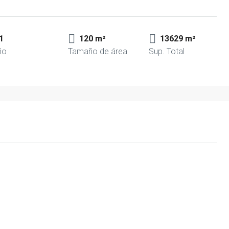
1
120 m²
13629 m²
ño
Tamaño de área
Sup. Total