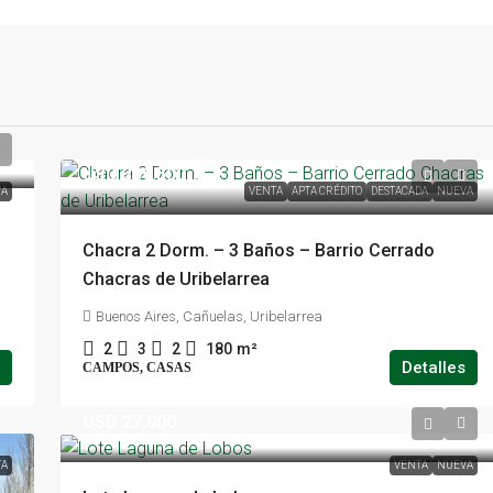
USD 339.500
A
VENTA
APTA CRÉDITO
DESTACADA
NUEVA
Chacra 2 Dorm. – 3 Baños – Barrio Cerrado
Chacras de Uribelarrea
Buenos Aires, Cañuelas, Uribelarrea
2
3
2
180
m²
Detalles
CAMPOS, CASAS
USD 27.000
TA
VENTA
NUEVA