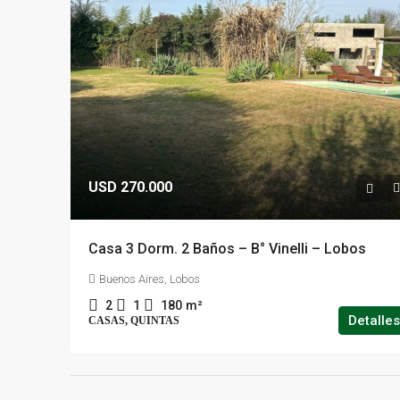
USD 270.000
Casa 3 Dorm. 2 Baños – B° Vinelli – Lobos
Buenos Aires, Lobos
2
1
180
m²
Detalles
CASAS, QUINTAS