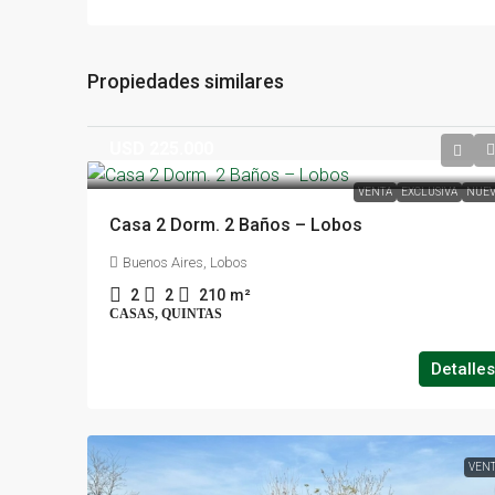
Propiedades similares
USD 225.000
VENTA
EXCLUSIVA
NUEV
Casa 2 Dorm. 2 Baños – Lobos
Buenos Aires, Lobos
2
2
210
m²
CASAS, QUINTAS
Detalles
VEN