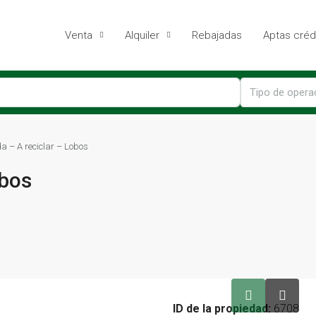
Venta
Alquiler
Rebajadas
Aptas créd
Tipo de opera
a – A reciclar – Lobos
obos
ID de la propiedad:
6708