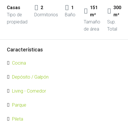
Casas
2
1
151
300
Tipo de
Dormitorios
Baño
m²
m²
propiedad
Tamaño
Sup.
de área
Total
Características
Cocina
Depósito / Galpón
Living - Comedor
Parque
Pileta