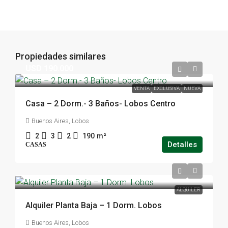
Propiedades similares
USD 190.000
VENTA
EXCLUSIVA
NUEVA
Casa – 2 Dorm.- 3 Baños- Lobos Centro
Buenos Aires, Lobos
2
3
2
190
m²
Detalles
CASAS
ALQUILER
Alquiler Planta Baja – 1 Dorm. Lobos
Buenos Aires, Lobos