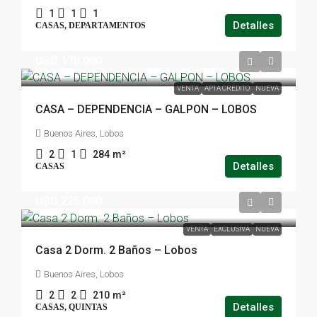
1
1
1
Detalles
CASAS, DEPARTAMENTOS
USD 170.000
VENTA
APTA CRÉDITO
NUEVA
CASA – DEPENDENCIA – GALPON – LOBOS
Buenos Aires, Lobos
2
1
284
m²
Detalles
CASAS
USD 225.000
VENTA
EXCLUSIVA
NUEVA
Casa 2 Dorm. 2 Baños – Lobos
Buenos Aires, Lobos
2
2
210
m²
Detalles
CASAS, QUINTAS