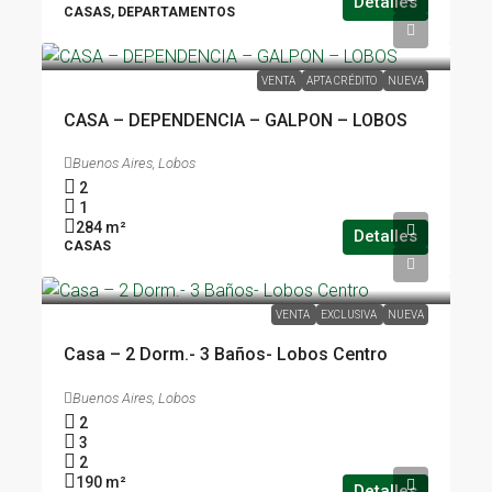
Detalles
CASAS, DEPARTAMENTOS
USD 170.000
VENTA
APTA CRÉDITO
NUEVA
CASA – DEPENDENCIA – GALPON – LOBOS
Buenos Aires, Lobos
2
1
284
m²
Detalles
CASAS
USD 190.000
VENTA
EXCLUSIVA
NUEVA
Casa – 2 Dorm.- 3 Baños- Lobos Centro
Buenos Aires, Lobos
2
3
2
190
m²
Detalles