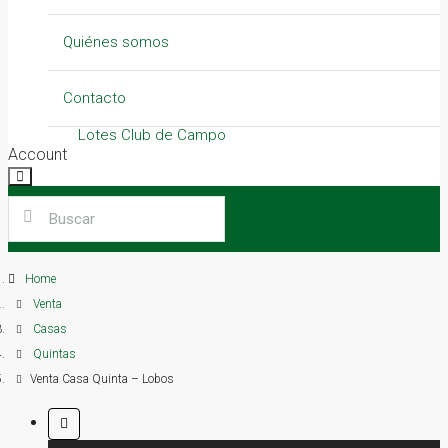
Lotes Industriales
Locales
Quiénes somos
Lotes Del Carmen – Vinelli
Contacto
Lotes Club de Campo
Account
Galpones
Locales
Home
Quintas
Venta
Casas
Quintas
Venta Casa Quinta – Lobos