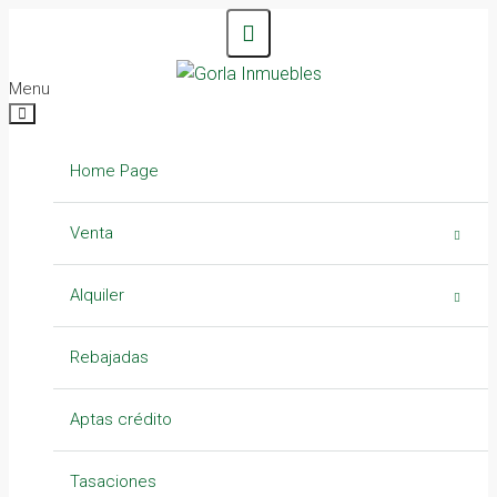
Menu
Home Page
Venta
Casas
Alquiler
Campos – Chacras
Casas
Rebajadas
Departamentos
Departamentos
Aptas crédito
Lotes
Galpones
Tasaciones