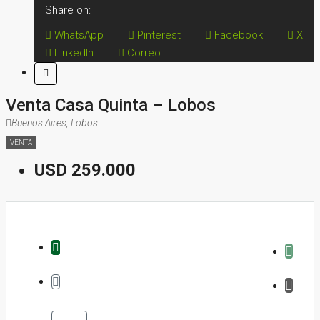
Share on:
WhatsApp
Pinterest
Facebook
X
LinkedIn
Correo
Venta Casa Quinta – Lobos
Buenos Aires, Lobos
VENTA
USD 259.000