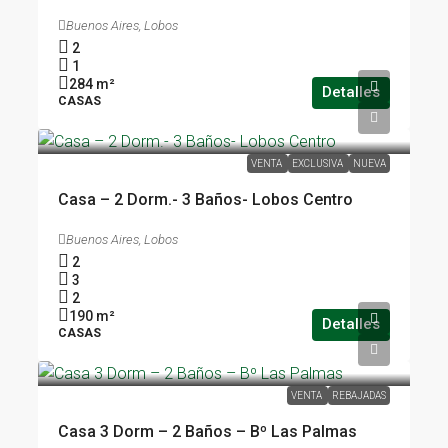
Buenos Aires, Lobos
2
1
284
m²
Detalles
CASAS
USD 190.000
VENTA
EXCLUSIVA
NUEVA
Casa – 2 Dorm.- 3 Baños- Lobos Centro
Buenos Aires, Lobos
2
3
2
190
m²
Detalles
CASAS
USD 190.000
VENTA
REBAJADAS
Casa 3 Dorm – 2 Baños – Bº Las Palmas