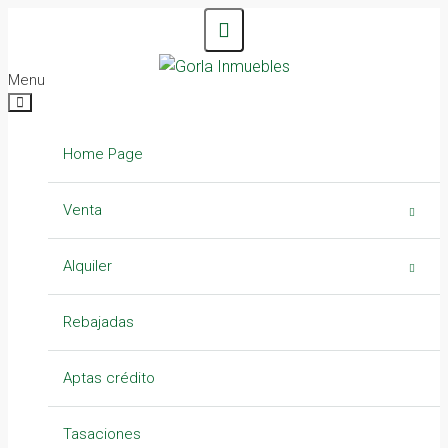
Menu
Home Page
Venta
Casas
Alquiler
Campos – Chacras
Casas
Rebajadas
Departamentos
Departamentos
Aptas crédito
Lotes
Galpones
Tasaciones