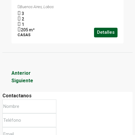
Buenos Aires, Lobos
3
2
1
205
m²
Detalles
CASAS
Anterior
Siguiente