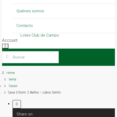
Lotes Industriales
Locales
Quiénes somos
Lotes Del Carmen – Vinelli
Contacto
Lotes Club de Campo
Account
Galpones
Locales
Home
Quintas
Venta
Casas
Casa 3 Dorm. 2 Baños – Lobos Centro
Share on: