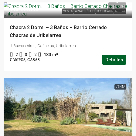
USD 339.500
VENTA
APTA CRÉDITO
DESTACADA
NUEVA
Chacra 2 Dorm. – 3 Baños – Barrio Cerrado
Chacras de Uribelarrea
Buenos Aires, Cañuelas, Uribelarrea
2
3
2
180
m²
Detalles
CAMPOS, CASAS
VENTA