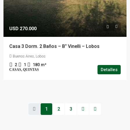
USD 270.000
Casa 3 Dorm. 2 Baños – B° Vinelli – Lobos
Buenos Aires, Lobos
2
1
180
m²
Detalles
CASAS, QUINTAS
1
2
3