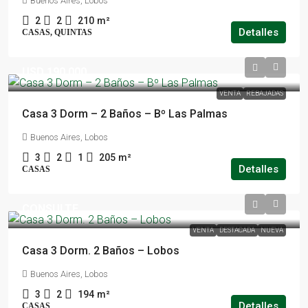
Buenos Aires, Lobos
2
2
210
m²
Detalles
CASAS, QUINTAS
USD 190.000
VENTA
REBAJADAS
Casa 3 Dorm – 2 Baños – Bº Las Palmas
Buenos Aires, Lobos
3
2
1
205
m²
Detalles
CASAS
CONSULTE
VENTA
DESTACADA
NUEVA
Casa 3 Dorm. 2 Baños – Lobos
Buenos Aires, Lobos
3
2
194
m²
Detalles
CASAS