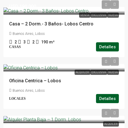
USD 190.000
VENTA
EXCLUSIVA
NUEVA
Casa – 2 Dorm.- 3 Baños- Lobos Centro
Buenos Aires, Lobos
2
3
2
190
m²
Detalles
CASAS
ALQUILER
EXCLUSIVA
NUEVA
Oficina Centrica – Lobos
Buenos Aires, Lobos
Detalles
LOCALES
ALQUILER