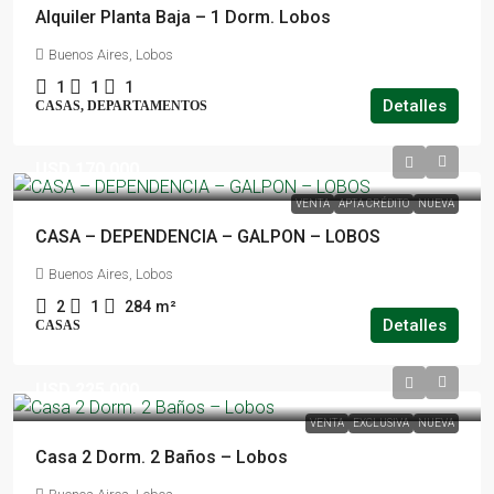
Alquiler Planta Baja – 1 Dorm. Lobos
Buenos Aires, Lobos
1
1
1
Detalles
CASAS, DEPARTAMENTOS
USD 170.000
VENTA
APTA CRÉDITO
NUEVA
CASA – DEPENDENCIA – GALPON – LOBOS
Buenos Aires, Lobos
2
1
284
m²
Detalles
CASAS
USD 225.000
VENTA
EXCLUSIVA
NUEVA
Casa 2 Dorm. 2 Baños – Lobos