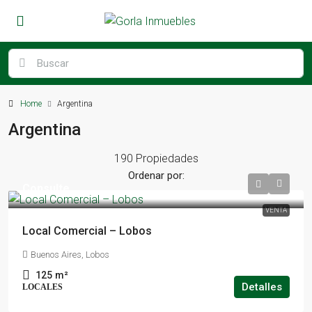
Home
Argentina
Argentina
190 Propiedades
Ordenar por:
Consulte
VENTA
Local Comercial – Lobos
Buenos Aires, Lobos
125
m²
Detalles
LOCALES